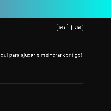
🇵🇹
🇬🇧
i para ajudar e melhorar contigo!
es.