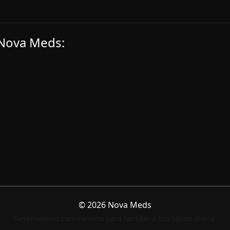
 Nova Meds:
©
2026
Nova Meds
Desenvolvido com carinho para facilitar a tua saúde diária.